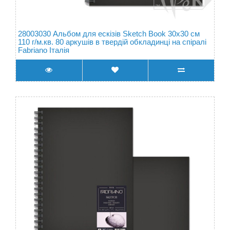
28003030 Альбом для ескізів Sketch Book 30х30 см
110 г/м.кв. 80 аркушів в твердій обкладинці на спіралі
Fabriano Італія