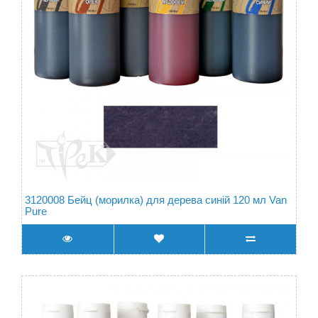
3120008 Бейц (морилка) для дерева синій 120 мл Van
Pure