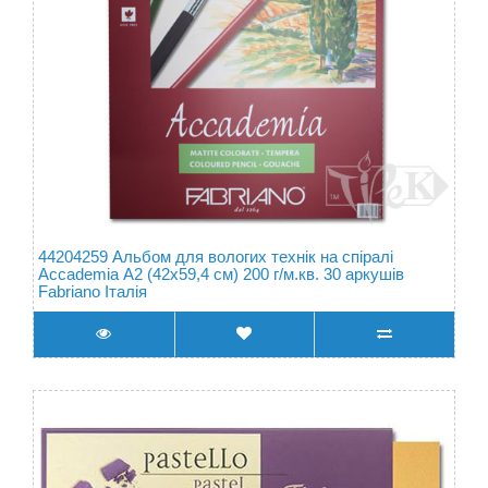
44204259 Альбом для вологих технік на спіралі
Accademia А2 (42х59,4 см) 200 г/м.кв. 30 аркушів
Fabriano Італія