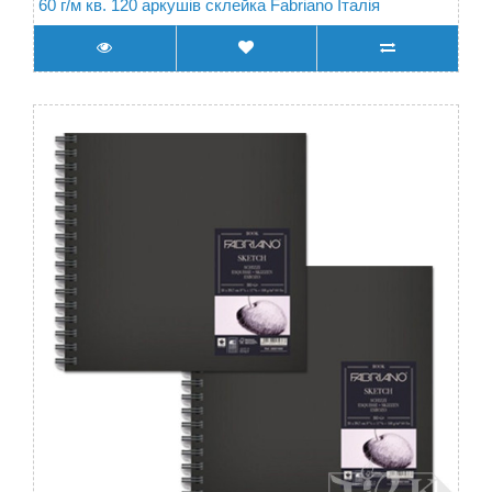
60 г/м кв. 120 аркушів склейка Fabriano Італія