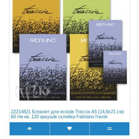
22214821 Блокнот для ескізів Traccia А5 (14,8х21 см)
60 г/м кв. 120 аркушів склейка Fabriano Італія