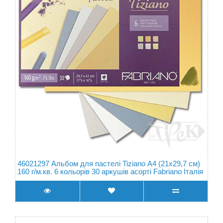
46021297 Альбом для пастелі Tiziano А4 (21х29,7 см)
160 г/м.кв. 6 кольорів 30 аркушів асорті Fabriano Італія