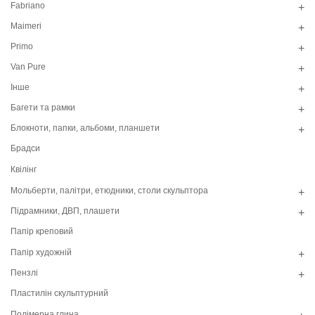
Fabriano
+
Maimeri
+
Primo
+
Van Pure
+
Інше
+
Багети та рамки
+
Блокноти, папки, альбоми, планшети
+
Брадси
Квілінг
Мольберти, палітри, етюдники, столи скульптора
+
Підрамники, ДВП, плашети
+
Папір креповий
Папір художній
+
Пензлі
+
Пластилін скульптурний
Полімерна глина