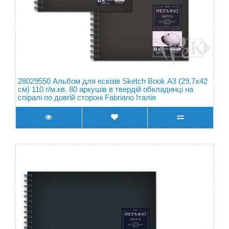
28029550 Альбом для ескізів Sketch Book А3 (29,7х42
см) 110 г/м.кв. 80 аркушів в твердій обкладинці на
спіралі по довгій стороні Fabriano Італія