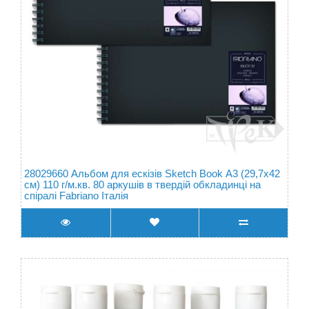
28029660 Альбом для ескізів Sketch Book А3 (29,7х42
см) 110 г/м.кв. 80 аркушів в твердій обкладинці на
спіралі Fabriano Італія