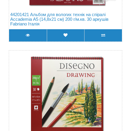
44201421 Альбом для вологих технік на спіралі
Accademia А5 (14,8х21 см) 200 г/м.кв. 30 аркушів
Fabriano Італія