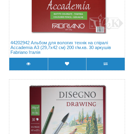
44202942 Альбом для вологих технік на спіралі
Accademia А3 (29,7х42 см) 200 г/м.кв. 30 аркушів
Fabriano Італія