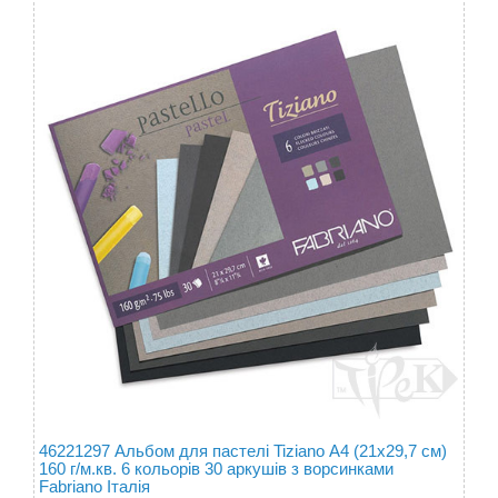
46221297 Альбом для пастелі Tiziano А4 (21х29,7 см)
160 г/м.кв. 6 кольорів 30 аркушів з ворсинками
Fabriano Італія