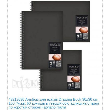
43213030 Альбом для ескізів Drawing Book 30х30 см
160 г/м.кв. 60 аркушів в твердій обкладинці на спіралі
по короткій стороні Fabriano Італія