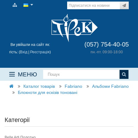
(057) 754-40-05
Ви увійшли на сайт як:
гість: (
Вхід
|
Реєстрація
)
пн.-пт. 09:00-18:00
МЕНЮ
Каталог товарів
Fabriano
Альбоми Fabriano
Блокноти для ескізів тоновані
Категорії
Belle Arti Полотно