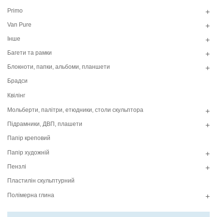
Primo
+
Van Pure
+
Інше
+
Багети та рамки
+
Блокноти, папки, альбоми, планшети
+
Брадси
Квілінг
Мольберти, палітри, етюдники, столи скульптора
+
Підрамники, ДВП, плашети
+
Папір креповий
Папір художній
+
Пензлі
+
Пластилін скульптурний
Полімерна глина
+