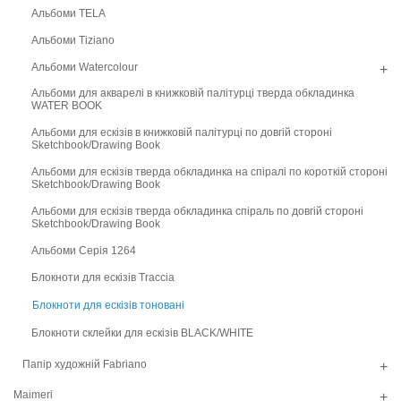
Альбоми TELA
Альбоми Tiziano
Альбоми Watercolour
+
Альбоми для акварелі в книжковій палітурці тверда обкладинка
WATER BOOK
Альбоми для ескізів в книжковій палітурці по довгій стороні
Sketchbook/Drawing Book
Альбоми для ескізів тверда обкладинка на спіралі по короткій стороні
Sketchbook/Drawing Book
Альбоми для ескізів тверда обкладинка спіраль по довгій стороні
Sketchbook/Drawing Book
Альбоми Серія 1264
Блокноти для ескізів Traccia
Блокноти для ескізів тоновані
Блокноти склейки для ескізів BLACK/WHITE
Папір художній Fabriano
+
Maimeri
+