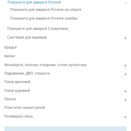
Планшети для акварелі Рутенія
-
Планшети для акварелі Рутенія на спіралі
Планшети для акварелі Рутенія склейка
Планшети для акварелі Словаччина
Скетчбуки для маркерів
+
Брадси
Квілінг
Мольберти, палітри, етюдники, столи скульптора
+
Підрамники, ДВП, плашети
+
Папір креповий
Папір художній
+
Пензлі
+
Пластилін скульптурний
Полімерна глина
+