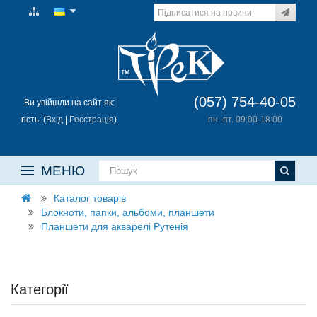
(057) 754-40-05
Ви увійшли на сайт як:
гість: (
Вхід
|
Реєстрація
)
пн.-пт. 09:00-18:00
МЕНЮ
Каталог товарів
Блокноти, папки, альбоми, планшети
Планшети для акварелі Рутенія
Категорії