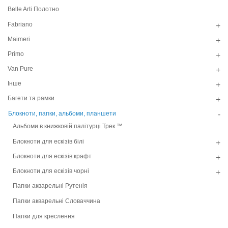
Belle Arti Полотно
Fabriano
+
Maimeri
+
Primo
+
Van Pure
+
Інше
+
Багети та рамки
+
Блокноти, папки, альбоми, планшети
-
Альбоми в книжковій палітурці Трек ™
Блокноти для ескізів білі
+
Блокноти для ескізів крафт
+
Блокноти для ескізів чорні
+
Папки акварельні Рутенія
Папки акварельні Словаччина
Папки для креслення