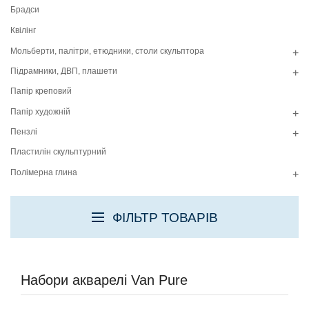
Брадси
Квілінг
Мольберти, палітри, етюдники, столи скульптора
+
Підрамники, ДВП, плашети
+
Папір креповий
Папір художній
+
Пензлі
+
Пластилін скульптурний
Полімерна глина
+
ФІЛЬТР ТОВАРІВ
Набори акварелі Van Pure