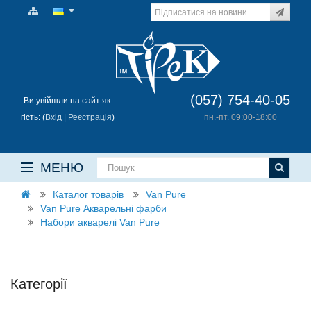
(057) 754-40-05
Ви увійшли на сайт як:
гість: (
Вхід
|
Реєстрація
)
пн.-пт. 09:00-18:00
МЕНЮ
Каталог товарів
Van Pure
Van Pure Акварельні фарби
Набори акварелі Van Pure
Категорії