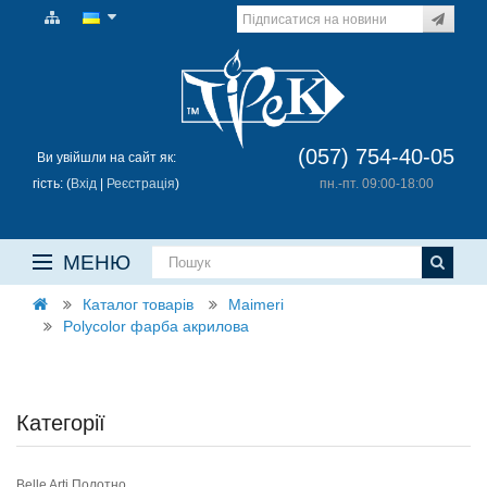
(057) 754-40-05
Ви увійшли на сайт як:
гість: (
Вхід
|
Реєстрація
)
пн.-пт. 09:00-18:00
МЕНЮ
Каталог товарів
Maimeri
Polycolor фарба акрилова
Категорії
Belle Arti Полотно