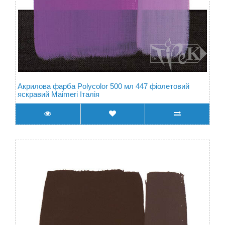
Акрилова фарба Polycolor 500 мл 447 фіолетовий
яскравий Maimeri Італія