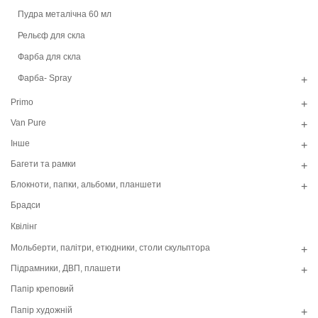
Пудра металiчна 60 мл
Рельєф для скла
Фарба для скла
Фарба- Spray
+
Primo
+
Van Pure
+
Інше
+
Багети та рамки
+
Блокноти, папки, альбоми, планшети
+
Брадси
Квілінг
Мольберти, палітри, етюдники, столи скульптора
+
Підрамники, ДВП, плашети
+
Папір креповий
Папір художній
+