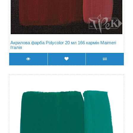
Акрилова фарба Polycolor 20 мл 166 кармін Maimeri
Італія