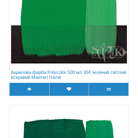
Акрилова фарба Polycolor 500 мл 304 зелений світлий
яскравий Maimeri Італія