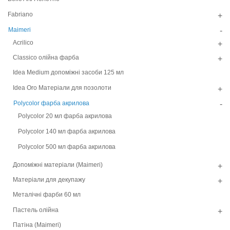
Fabriano
+
Maimeri
-
Acrilico
+
Classico олiйна фарба
+
Idea Medium допомiжнi засоби 125 мл
Idea Oro Матерiали для позолоти
+
Polycolor фарба акрилова
-
Polycolor 20 мл фарба акрилова
Polycolor 140 мл фарба акрилова
Polycolor 500 мл фарба акрилова
Допомiжнi матерiали (Maimeri)
+
Матеріали для декупажу
+
Металічні фарби 60 мл
Пастель олійна
+
Патiна (Maimeri)