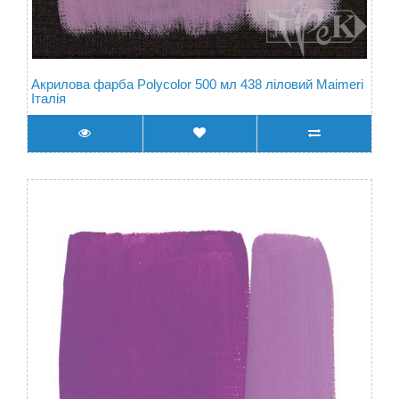
Акрилова фарба Polycolor 500 мл 438 ліловий Maimeri
Італія