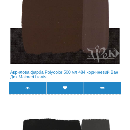
Акрилова фарба Polycolor 500 мл 484 коричневий Ван
Дик Maimeri Італія