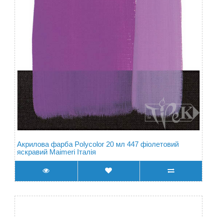
Акрилова фарба Polycolor 20 мл 447 фіолетовий
яскравий Maimeri Італія