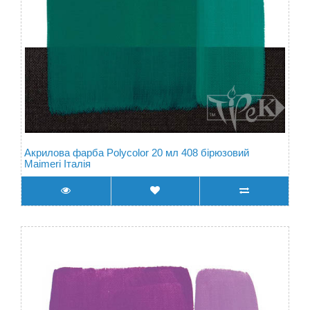
Акрилова фарба Polycolor 20 мл 408 бірюзовий
Maimeri Італія