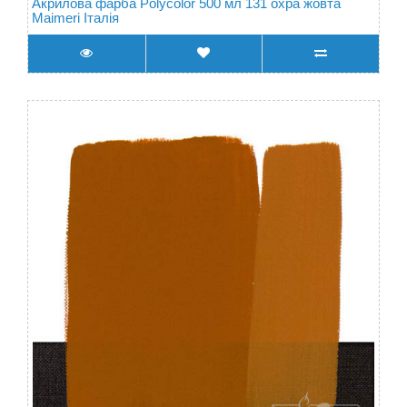
Акрилова фарба Polycolor 500 мл 131 охра жовта
Maimeri Італія