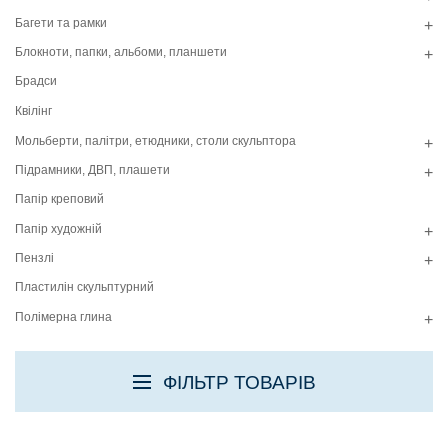
Багети та рамки
+
Блокноти, папки, альбоми, планшети
+
Брадси
Квілінг
Мольберти, палітри, етюдники, столи скульптора
+
Підрамники, ДВП, плашети
+
Папір креповий
Папір художній
+
Пензлі
+
Пластилін скульптурний
Полімерна глина
+
ФІЛЬТР ТОВАРІВ