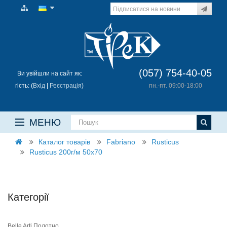
(057) 754-40-05
Ви увійшли на сайт як:
гість: (
Вхід
|
Реєстрація
)
пн.-пт. 09:00-18:00
МЕНЮ
Каталог товарів
Fabriano
Rusticus
Rusticus 200г/м 50х70
Категорії
Belle Arti Полотно