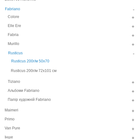
Fabriano
-
Colore
+
Elle Ere
+
Fabria
+
Murillo
+
Rusticus
-
Rusticus 200г/м 50х70
Rusticus 200г/м 72х101 см
Tiziano
+
Альбоми Fabriano
+
Папір художній Fabriano
+
Maimeri
+
Primo
+
Van Pure
+
Інше
+