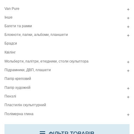
Van Pure
+
Інше
+
Багети та рамки
+
Блокноти, папки, альбоми, планшети
+
Брадси
Квілінг
Мольберти, палітри, етюдники, столи скульптора
+
Підрамники, ДВП, плашети
+
Папір креповий
Папір художній
+
Пензлі
+
Пластилін скульптурний
Полімерна глина
+
ФІЛЬТР ТОВАРІВ