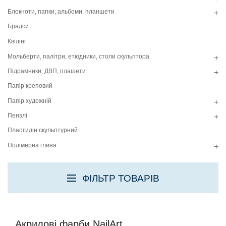
Блокноти, папки, альбоми, планшети
+
Брадси
Квілінг
Мольберти, палітри, етюдники, столи скульптора
+
Підрамники, ДВП, плашети
+
Папір креповий
Папір художній
+
Пензлі
+
Пластилін скульптурний
Полімерна глина
+
ФІЛЬТР ТОВАРІВ
Акрилові фарби NailArt