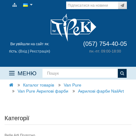
(057) 754-40-05
Ви увійшли на сайт як:
гість: (
Вхід
|
Реєстрація
)
пн.-пт. 09:00-18:00
МЕНЮ
Каталог товарів
Van Pure
Van Pure Акрилові фарби
Акрилові фарби NailArt
Категорії
Belle Arti Полотно