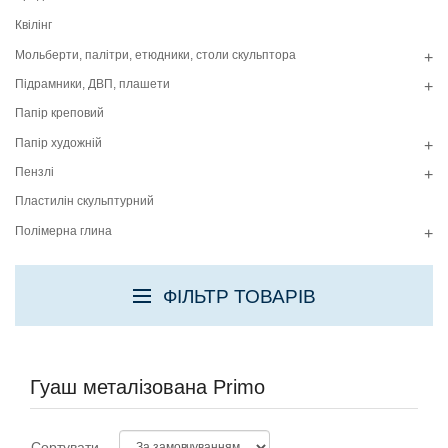
Квілінг
Мольберти, палітри, етюдники, столи скульптора
+
Підрамники, ДВП, плашети
+
Папір креповий
Папір художній
+
Пензлі
+
Пластилін скульптурний
Полімерна глина
+
ФІЛЬТР ТОВАРІВ
Гуаш металізована Primo
Сортувати