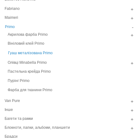
Fabriano
+
Maimeri
+
Primo
-
Акрилова фарба Primo
+
Вініловий клей Primo
Гуаш металізована Primo
Олівці Minabella Primo
+
Пастельна крейда Primo
Пурінг Primo
Фарба для тканини Primo
Van Pure
+
Інше
+
Багети та рамки
+
Блокноти, папки, альбоми, планшети
+
Брадси