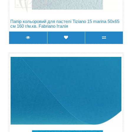
Папір кольоровий для пастелі Tiziano 15 marina 50х65
см 160 г/м.кв. Fabriano Італія