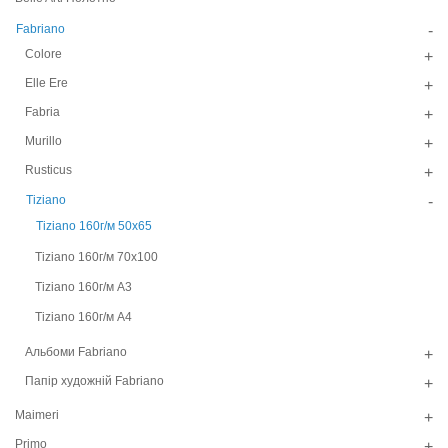
Fabriano
-
Colore
+
Elle Ere
+
Fabria
+
Murillo
+
Rusticus
+
Tiziano
-
Tiziano 160г/м 50х65
Tiziano 160г/м 70х100
Tiziano 160г/м А3
Tiziano 160г/м А4
Альбоми Fabriano
+
Папір художній Fabriano
+
Maimeri
+
Primo
+