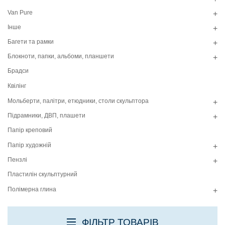
Van Pure
+
Інше
+
Багети та рамки
+
Блокноти, папки, альбоми, планшети
+
Брадси
Квілінг
Мольберти, палітри, етюдники, столи скульптора
+
Підрамники, ДВП, плашети
+
Папір креповий
Папір художній
+
Пензлі
+
Пластилін скульптурний
Полімерна глина
+
ФІЛЬТР ТОВАРІВ