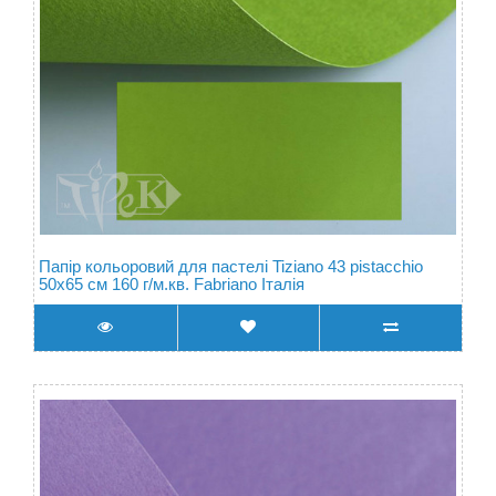
Папір кольоровий для пастелі Tiziano 43 pistacchio
50х65 см 160 г/м.кв. Fabriano Італія