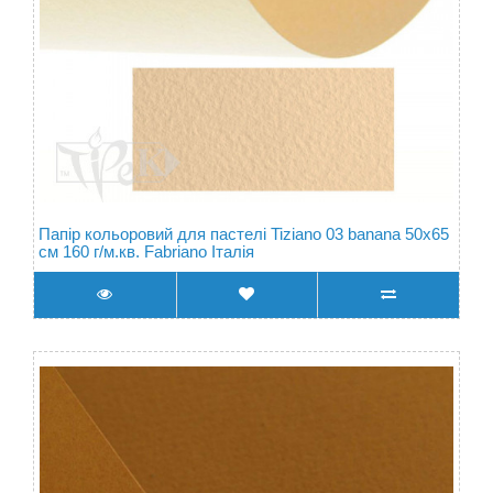
Папір кольоровий для пастелі Tiziano 03 banana 50х65
см 160 г/м.кв. Fabriano Італія