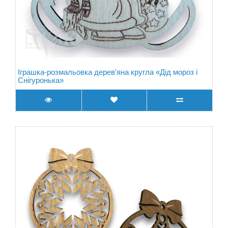
Іграшка-розмальовка дерев'яна кругла «Дід мороз і
Снігуронька»