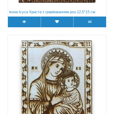
Ікона Ісуса Христа з гравіюванням роз.12,5*15 см