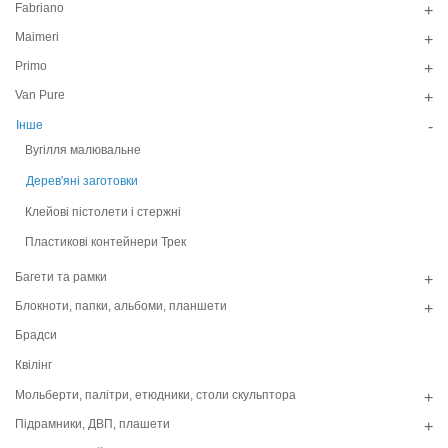
Fabriano
+
Maimeri
+
Primo
+
Van Pure
+
Інше
-
Вугілля малювальне
Дерев'яні заготовки
Клейові пістолети і стержні
Пластикові контейнери Трек
Багети та рамки
+
Блокноти, папки, альбоми, планшети
+
Брадси
Квілінг
Мольберти, палітри, етюдники, столи скульптора
+
Підрамники, ДВП, плашети
+