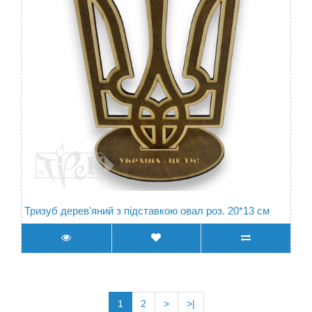
Тризуб дерев'яний з підставкою овал роз. 20*13 см
1
2
>
>|