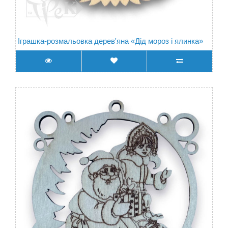
Іграшка-розмальовка дерев'яна «Дід мороз і ялинка»