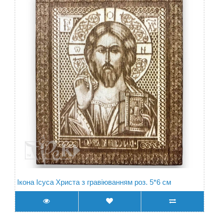
Ікона Ісуса Христа з гравіюванням роз. 5*6 см